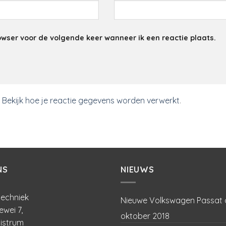
owser voor de volgende keer wanneer ik een reactie plaats.
.
Bekijk hoe je reactie gegevens worden verwerkt
.
NS
NIEUWS
echniek
Nieuwe Volkswagen Passat 
ewei 7,
oktober 2018
istrum