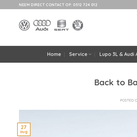
Skip
NEEM DIRECT CONTACT OP: 0512 724 012
to
content
Home
Service
Lupo 3L & Audi 
Back to B
POSTED 
27
aug