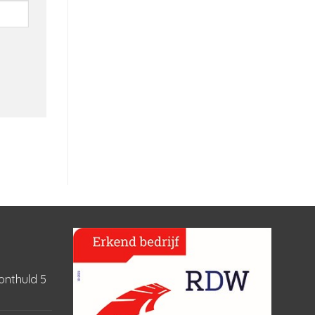
onthuld
5