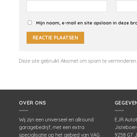
Mijn naam, e-mail en site opslaan in deze br
Deze site gebruikt Akismet om spam te verminderen
OVER ONS
GEGEVE
Wij zijn een universeel en allround
EJR Autot
garagebedrijf, met een extra
Jisteboer
specialisatie op het gebied van VAG
9258 GT J